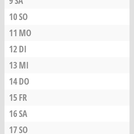
9
SA
10
SO
11
MO
12
DI
13
MI
14
DO
15
FR
16
SA
17
SO