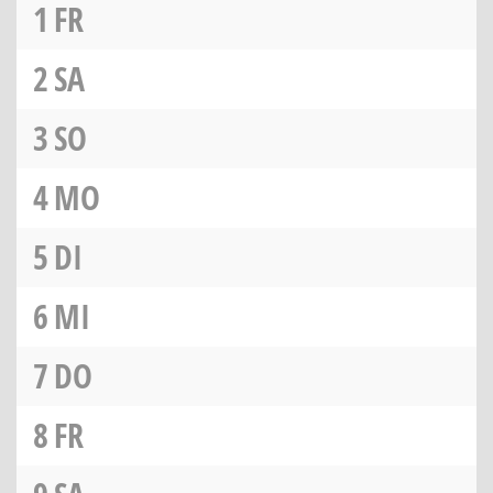
1
FR
2
SA
3
SO
4
MO
5
DI
6
MI
7
DO
8
FR