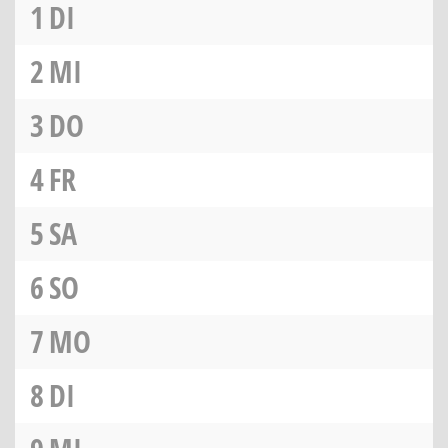
1
DI
2
MI
3
DO
4
FR
5
SA
6
SO
7
MO
8
DI