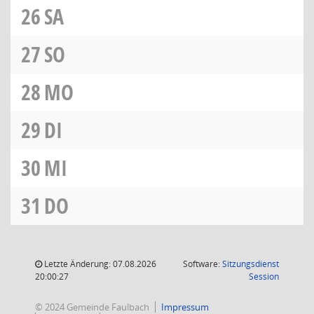
26
SA
27
SO
28
MO
29
DI
30
MI
31
DO
Letzte Änderung: 07.08.2026
Software:
Sitzungsdienst
(Wird in
20:00:27
Session
© 2024 Gemeinde Faulbach
Impressum