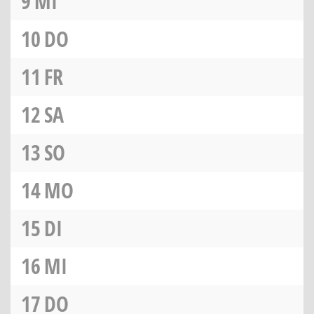
9
MI
10
DO
11
FR
12
SA
13
SO
14
MO
15
DI
16
MI
17
DO