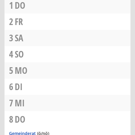
1
DO
2
FR
3
SA
4
SO
5
MO
6
DI
7
MI
8
DO
Gemeinderat
(ö/nö)