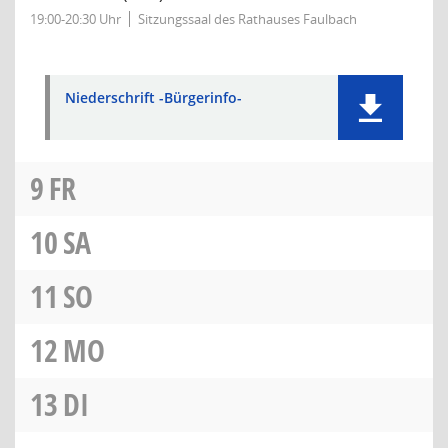
19:00-20:30 Uhr
Sitzungssaal des Rathauses Faulbach
Niederschrift -Bürgerinfo-
9
FR
10
SA
11
SO
12
MO
13
DI