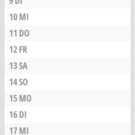
9
DI
10
MI
11
DO
12
FR
13
SA
14
SO
15
MO
16
DI
17
MI