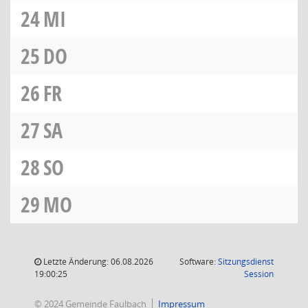
24
MI
25
DO
26
FR
27
SA
28
SO
29
MO
Letzte Änderung: 06.08.2026
Software:
Sitzungsdienst
(Wird in
19:00:25
Session
© 2024 Gemeinde Faulbach
Impressum