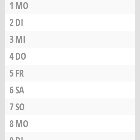
1
MO
2
DI
3
MI
4
DO
5
FR
6
SA
7
SO
8
MO