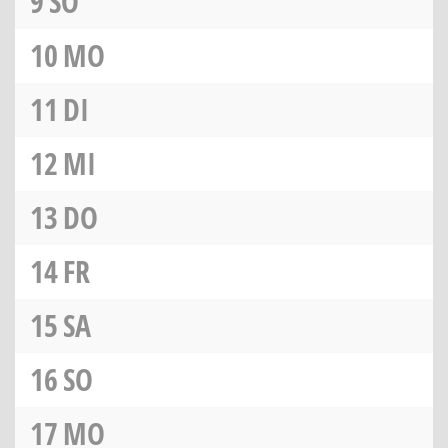
9
SO
10
MO
11
DI
12
MI
13
DO
14
FR
15
SA
16
SO
17
MO