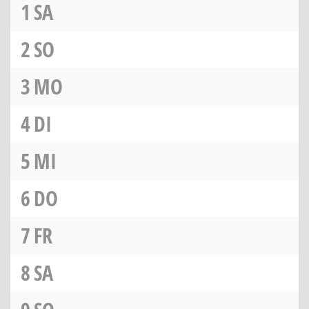
1
SA
2
SO
3
MO
4
DI
5
MI
6
DO
7
FR
8
SA