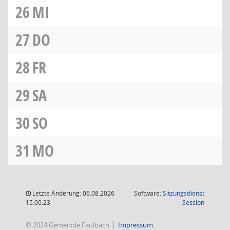
26
MI
27
DO
28
FR
29
SA
30
SO
31
MO
Letzte Änderung: 06.08.2026
Software:
Sitzungsdienst
(Wird in
15:00:23
Session
© 2024 Gemeinde Faulbach
Impressum