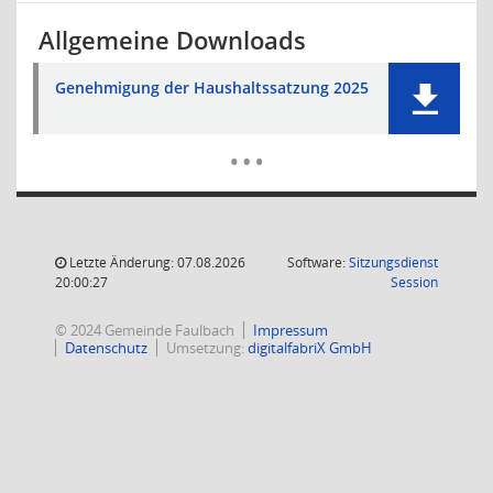
Allgemeine Downloads
Genehmigung der Haushaltssatzung 2025
Mehr Dat
…
Letzte Änderung: 07.08.2026
Software:
Sitzungsdienst
(Wird in
20:00:27
Session
© 2024 Gemeinde Faulbach
Impressum
Datenschutz
Umsetzung:
digitalfabriX GmbH